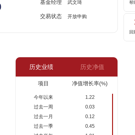
%
基金经理
武文琦
帮
交易状态
开放申购
回
历史业绩
历史净值
日期
项目
净值
累计净
净值增长率(%)
值
今年以来
1.22
2026-
1.1453
1.2103
过去一周
0.03
08-07
过去一月
0.12
2026-
1.1451
1.2101
过去一季
0.45
08-06