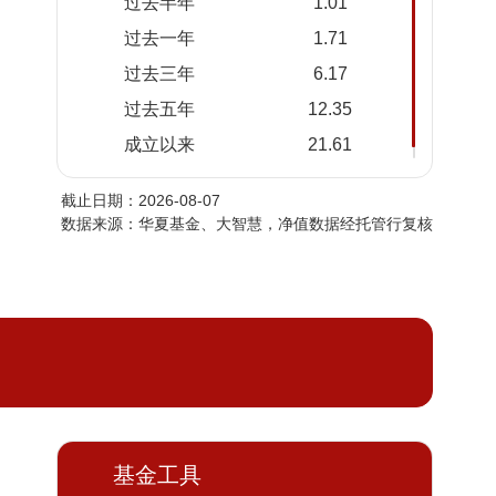
过去半年
1.01
2026-
1.1451
1.2101
过去一年
1.71
08-05
过去三年
6.17
2026-
1.1451
1.2101
08-04
过去五年
12.35
2026-
1.1450
1.2100
成立以来
21.61
08-03
截止日期：2026-08-07
2026-
1.1449
1.2099
数据来源：华夏基金、大智慧，净值数据经托管行复核
07-31
2026-
1.1449
1.2099
07-30
2026-
1.1448
1.2098
07-29
2026-
1.1448
1.2098
07-28
2026-
1.1448
1.2098
基金工具
07-27