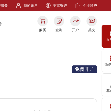
理服务
我的账户
财富账户
企业账户
老
购买
查询
开户
英文
在
微
免费开户
基