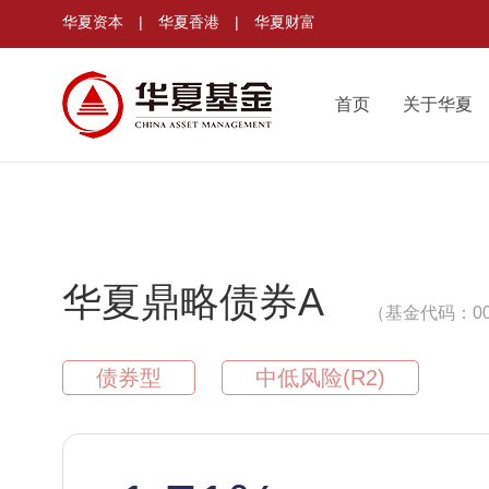
华夏资本
|
华夏香港
|
华夏财富
首页
关于华夏
华夏鼎略债券A
（基金代码：00
债券型
中低风险(R2)