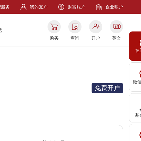
理服务
我的账户
财富账户
企业账户
老
购买
查询
开户
英文
在
微
免费开户
基