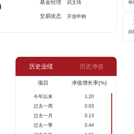
%
基金经理
武文琦
帮
交易状态
开放申购
回
历史业绩
历史净值
日期
项目
净值
累计净
净值增长率(%)
值
今年以来
1.20
2026-
1.1451
1.2101
过去一周
0.03
08-05
过去一月
0.13
2026-
1.1451
1.2101
过去一季
0.44
08-04