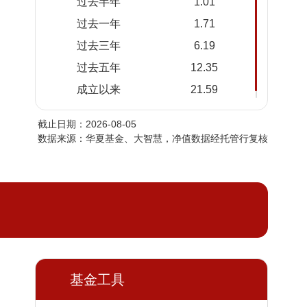
过去半年
1.01
2026-
1.1450
1.2100
过去一年
1.71
08-03
过去三年
6.19
2026-
1.1449
1.2099
07-31
过去五年
12.35
2026-
1.1449
1.2099
成立以来
21.59
07-30
截止日期：2026-08-05
2026-
1.1448
1.2098
数据来源：华夏基金、大智慧，净值数据经托管行复核
07-29
2026-
1.1448
1.2098
07-28
2026-
1.1448
1.2098
07-27
2026-
1.1446
1.2096
07-24
2026-
基金工具
1.1446
1.2096
07-23