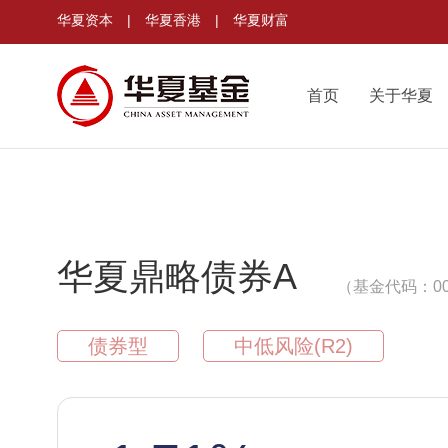
华夏资本
|
华夏香港
|
华夏财富
首页
关于华夏
华夏鼎略债券A
（基金代码：00
债券型
中低风险(R2)