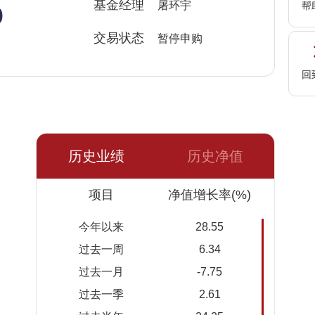
%
基金经理
屠环宇
帮
交易状态
暂停申购
回
历史业绩
历史净值
日期
项目
净值
累计净
净值增长率(%)
值
今年以来
28.55
2026-
1.6092
1.6092
过去一周
6.34
08-07
过去一月
-7.75
2026-
1.5688
1.5688
过去一季
2.61
08-06