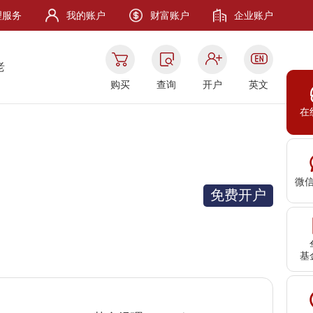
理服务
我的账户
财富账户
企业账户
老
购买
查询
开户
英文
在
微
免费开户
基