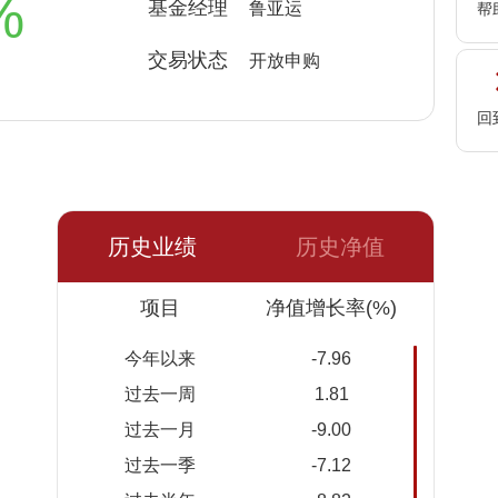
%
基金经理
鲁亚运
帮
交易状态
开放申购
回
历史业绩
历史净值
日期
项目
净值
累计净
净值增长率(%)
值
今年以来
-7.96
2026-
0.9899
0.9899
过去一周
1.81
08-06
过去一月
-9.00
2026-
0.9979
0.9979
过去一季
-7.12
08-05