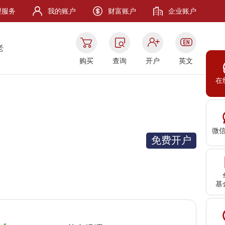
理服务
我的账户
财富账户
企业账户
老
购买
查询
开户
英文
在
微
免费开户
基