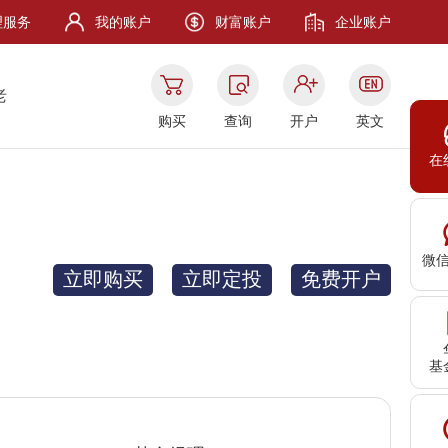
理服务
我的账户
财富账户
企业账户
老
购买
查询
开户
英文
在
微
立即购买
立即定投
免费开户
基