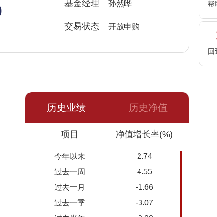
%
基金经理
孙然晔
帮
交易状态
开放申购
回
历史业绩
历史净值
日期
项目
净值
累计净
净值增长率(%)
值
今年以来
2.74
2026-
1.2978
1.2978
过去一周
4.55
08-06
过去一月
-1.66
2026-
1.2860
1.2860
过去一季
-3.07
08-05