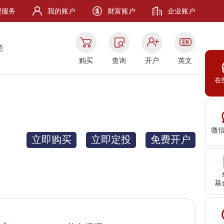
理服务
我的账户
财富账户
企业账户
老
购买
查询
开户
英文
在
微
立即购买
立即定投
免费开户
基