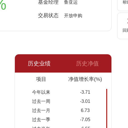
%
基金经理
鲁亚运
帮
交易状态
开放申购
回
历史业绩
历史净值
日期
项目
净值
累计净
净值增长率(%)
值
今年以来
-3.71
2026-
1.3847
1.3847
过去一周
-3.01
08-07
过去一月
6.73
2026-
1.3879
1.3879
过去一季
-7.05
08-06