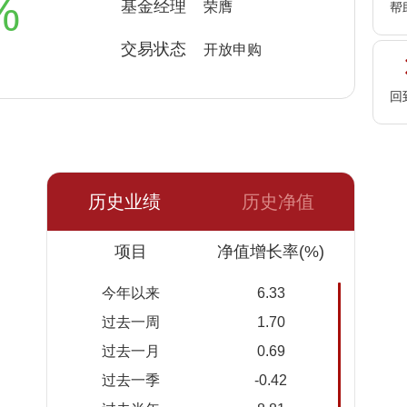
%
基金经理
荣膺
帮
交易状态
开放申购
回
历史业绩
历史净值
日期
项目
净值
累计净
净值增长率(%)
值
今年以来
6.33
2026-
1.1250
1.1250
过去一周
1.70
08-06
过去一月
0.69
2026-
1.1266
1.1266
过去一季
-0.42
08-05