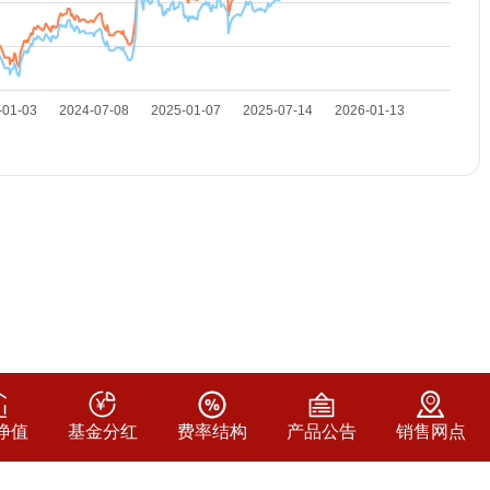
净值
基金分红
费率结构
产品公告
销售网点