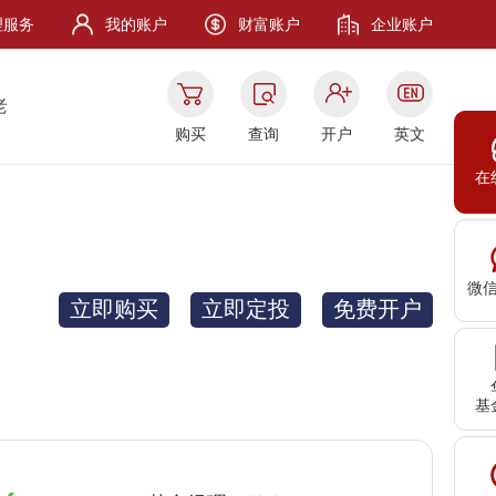
理服务
我的账户
财富账户
企业账户
老
购买
查询
开户
英文
在
微
立即购买
立即定投
免费开户
基