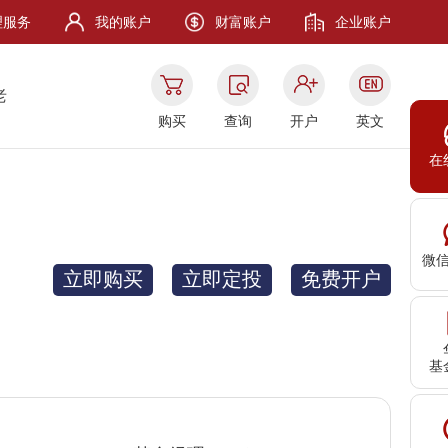
理服务
我的账户
财富账户
企业账户
老
购买
查询
开户
英文
在
微
立即购买
立即定投
免费开户
基