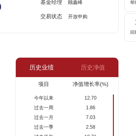
%
基金经理
顾鑫峰
帮
交易状态
开放申购
回
历史业绩
历史净值
日期
项目
净值
累计净
净值增长率(%)
值
今年以来
12.70
2026-
1.1607
1.1607
过去一周
1.86
08-07
过去一月
7.03
2026-
1.1499
1.1499
过去一季
2.58
08-06