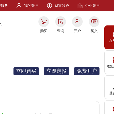
理服务
我的账户
财富账户
企业账户
老
购买
查询
开户
英文
在
微
立即购买
立即定投
免费开户
基