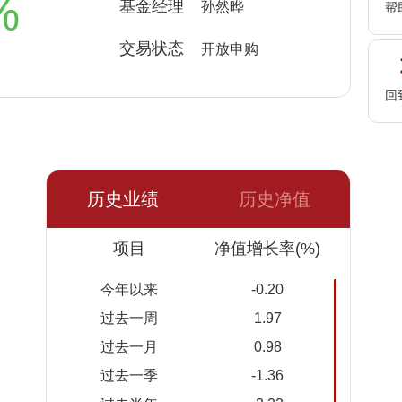
%
基金经理
孙然晔
帮
交易状态
开放申购
回
历史业绩
历史净值
日期
项目
净值
累计净
净值增长率(%)
值
今年以来
-0.20
2026-
1.1778
1.1778
过去一周
1.97
08-06
过去一月
0.98
2026-
1.1900
1.1900
过去一季
-1.36
08-05