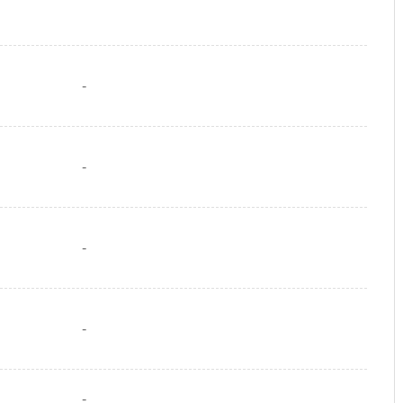
-
-
-
-
-