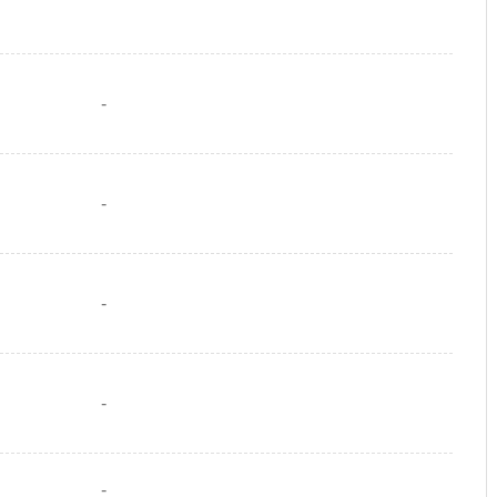
-
-
-
-
-