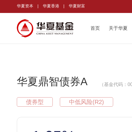
华夏资本
|
华夏香港
|
华夏财富
首页
关于华夏
华夏鼎智债券A
（基金代码：00
债券型
中低风险(R2)