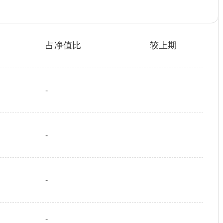
占净值比
较上期
-
-
-
-