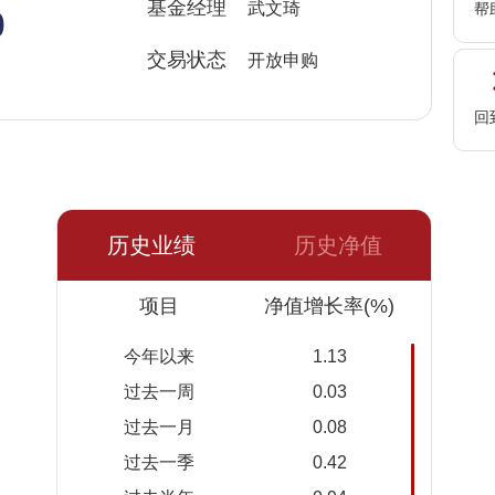
%
基金经理
武文琦
帮
交易状态
开放申购
回
历史业绩
历史净值
日期
项目
净值
累计净
净值增长率(%)
值
今年以来
1.13
2026-
1.1644
1.3118
过去一周
0.03
08-07
过去一月
0.08
2026-
1.1644
1.3118
过去一季
0.42
08-06