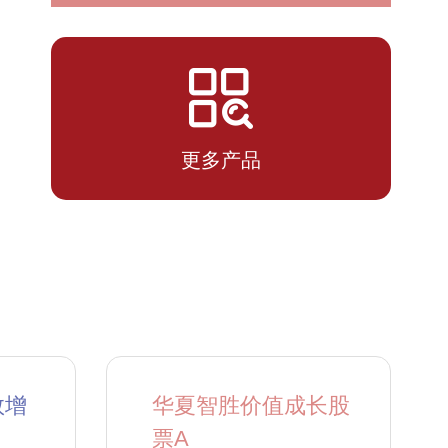
2026-07-
101.5106
1.0151
14
更多产品
数增
华夏智胜价值成长股
票A