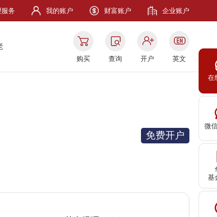
理服务
我的账户
财富账户
企业账户
老
购买
查询
开户
英文
在
微
免费开户
基