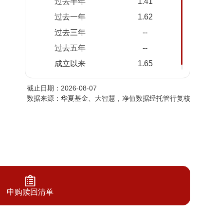
过去半年
1.41
2026-08-
101.6257
1.0163
过去一年
1.62
05
过去三年
--
2026-08-
101.6185
1.0162
04
过去五年
--
2026-08-
101.6099
1.0161
成立以来
1.65
03
截止日期：2026-08-07
2026-07-
101.5915
1.0159
数据来源：华夏基金、大智慧，净值数据经托管行复核
31
2026-07-
101.5860
1.0159
30
2026-07-
101.5859
1.0159
29
2026-07-
101.5946
1.0159
28
申购赎回清单
2026-07-
101.6023
1.0160
27