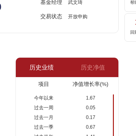
%
基金经理
武文琦
帮
交易状态
开放申购
回
历史业绩
历史净值
日期
项目
净值
累计净
净值增长率(%)
值
今年以来
1.67
2026-08-
101.6460
1.0165
过去一周
0.05
07
过去一月
0.17
2026-08-
101.6368
1.0164
过去一季
0.67
06