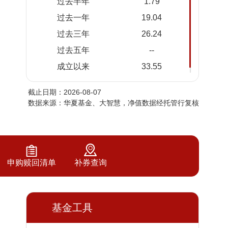
过去半年
1.79
2026-
1.3288
1.3288
过去一年
19.04
08-05
过去三年
26.24
2026-
1.3162
1.3162
08-04
过去五年
--
2026-
1.2958
1.2958
成立以来
33.55
08-03
截止日期：2026-08-07
2026-
1.3114
1.3114
数据来源：华夏基金、大智慧，净值数据经托管行复核
07-31
2026-
1.3019
1.3019
07-30
2026-
1.3176
1.3176
07-29
申购赎回清单
补券查询
2026-
1.3060
1.3060
07-28
2026-
基金工具
1.3505
1.3505
07-27