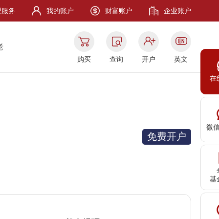
理服务
我的账户
财富账户
企业账户
老
购买
查询
开户
英文
在
微
免费开户
基