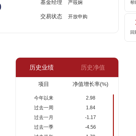
%
基金经理
严筱娴
帮
交易状态
开放申购
回
历史业绩
历史净值
日期
项目
净值
累计净
净值增长率(%)
值
今年以来
2.98
2026-
1.3355
1.3355
过去一周
1.84
08-07
过去一月
-1.17
2026-
1.3231
1.3231
过去一季
-4.56
08-06