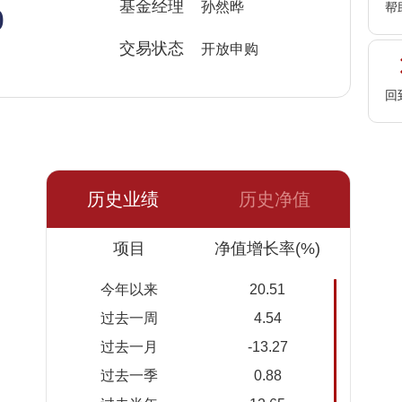
%
基金经理
孙然晔
帮
交易状态
开放申购
回
历史业绩
历史净值
日期
项目
净值
累计净
净值增长率(%)
值
今年以来
20.51
2026-
1.2303
1.2303
过去一周
4.54
08-05
过去一月
-13.27
2026-
1.1833
1.1833
过去一季
0.88
08-04