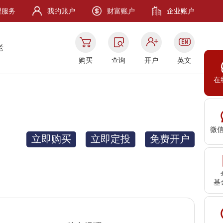
理服务
我的账户
财富账户
企业账户
老
购买
查询
开户
英文
在
微
立即购买
立即定投
免费开户
基