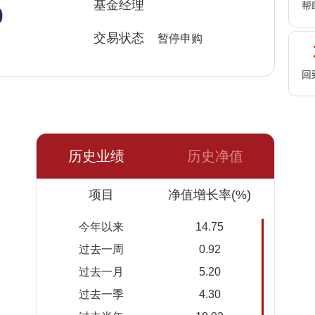
%
基金经理
帮
交易状态
暂停申购
回
历史业绩
历史净值
日期
项目
净值
累计净
净值增长率(%)
值
今年以来
14.75
2026-
1.4918
1.4918
过去一周
0.92
05-25
过去一月
5.20
2026-
1.4789
1.4789
过去一季
4.30
05-22