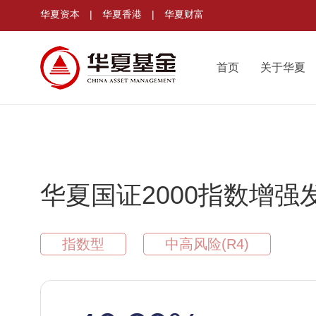
华夏资本
|
华夏香港
|
华夏财富
首页
关于华夏
华夏国证2000指数增强
指数型
中高风险(R4)