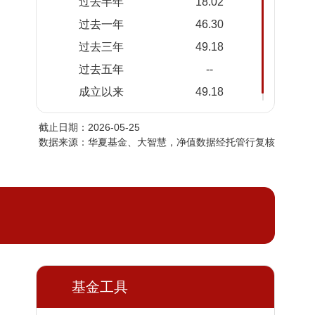
过去半年
18.02
2026-
1.4495
1.4495
过去一年
46.30
05-21
过去三年
49.18
2026-
1.4930
1.4930
05-20
过去五年
--
2026-
1.4963
1.4963
成立以来
49.18
05-19
截止日期：2026-05-25
2026-
1.4782
1.4782
数据来源：华夏基金、大智慧，净值数据经托管行复核
05-18
2026-
1.4737
1.4737
05-15
2026-
1.4801
1.4801
05-14
2026-
1.5019
1.5019
05-13
2026-
基金工具
1.4815
1.4815
05-12