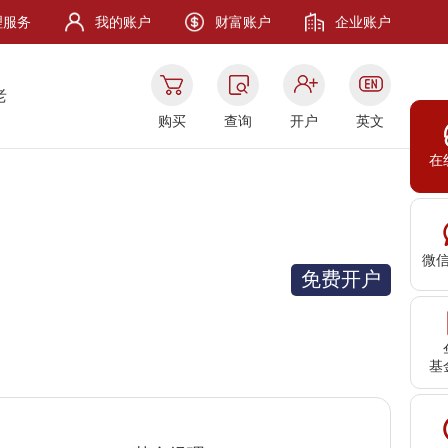
理服务
我的账户
财富账户
企业账户
老
购买
查询
开户
英文
在
微
免费开户
基