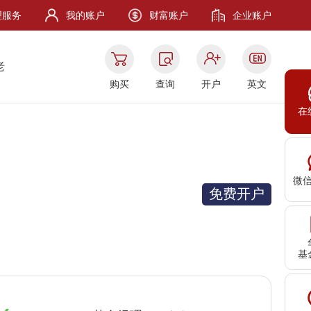
理服务
我的账户
财富账户
企业账户
老
购买
查询
开户
英文
在
微
免费开户
基