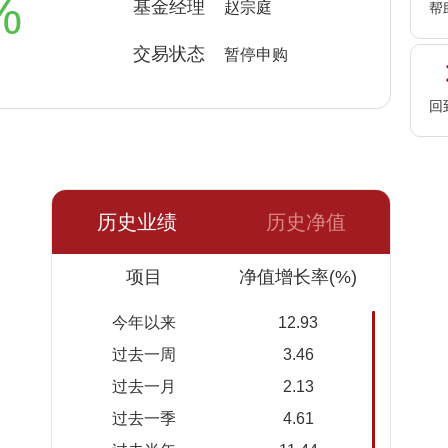
%
基金经理
赵宗庭
帮
交易状态
暂停申购
回
历史业绩
历史净值
日期
项目
净值
累计净
净值增长率(%)
值
今年以来
12.93
2026-
0.2542
0.2542
过去一周
3.46
08-06
过去一月
2.13
2026-
0.2547
0.2547
过去一季
4.61
08-05