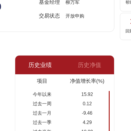
%
基金经理
柳万军
帮
交易状态
开放申购
回
历史业绩
历史净值
日期
项目
净值
累计净
净值增长率(%)
值
今年以来
15.92
2026-
2.0645
2.0645
过去一周
0.12
08-05
过去一月
-9.46
2026-
2.0391
2.0391
过去一季
4.29
08-04