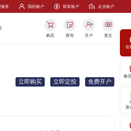
理服务
我的账户
财富账户
企业账户
老
购买
查询
开户
英文
在
微
立即购买
立即定投
免费开户
基