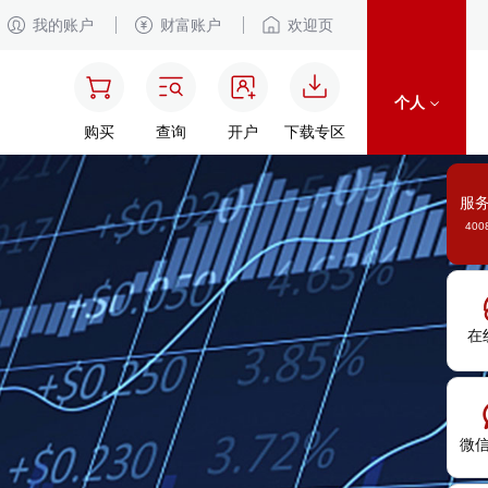
我的账户
财富账户
欢迎页
个人
购买
查询
开户
下载专区
服
400
在
微